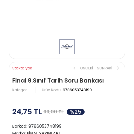
Stokta yok
ONCEKI
SONRAKI
Final 9.Sınıf Tarih Soru Bankası
Kategori:
Ürün Kodu:
9786053748199
24,75 TL
%25
33,00 TL
Barkod:
9786053748199
Marka:
FİNAL YAYINLARI