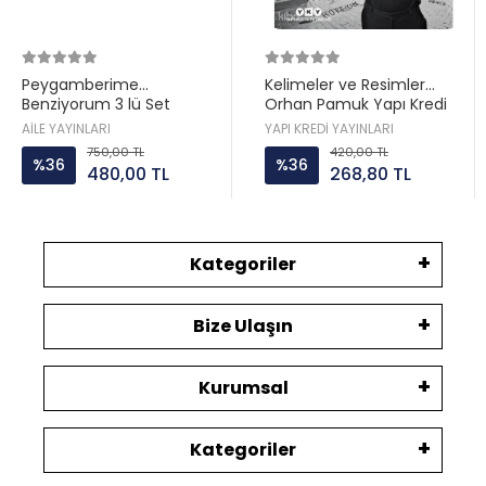
Peygamberime
Kelimeler ve Resimler
Benziyorum 3 lü Set
Orhan Pamuk Yapı Kredi
Hatice Kübra Tongar Aile
AİLE YAYINLARI
YAPI KREDİ YAYINLARI
Yayın
750,00 TL
420,00 TL
%36
%36
480,00 TL
268,80 TL
Kategoriler
Bize Ulaşın
Kurumsal
Kategoriler