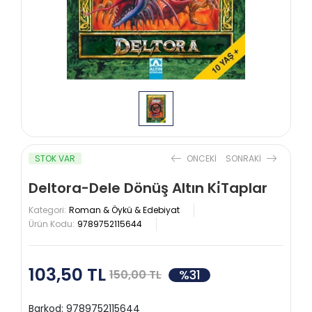
STOK VAR
ONCEKI
SONRAKI
Deltora-Dele Dönüş Altın Ki̇Taplar
Kategori:
Roman & Öykü & Edebiyat
Ürün Kodu:
9789752115644
103,50 TL
%31
150,00 TL
Barkod:
9789752115644