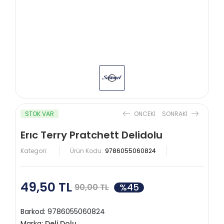
STOK VAR
ONCEKI
SONRAKI
Erıc Terry Pratchett Delidolu
Kategori:
Ürün Kodu:
9786055060824
49,50 TL
%45
90,00 TL
Barkod:
9786055060824
Marka:
Deli Dolu