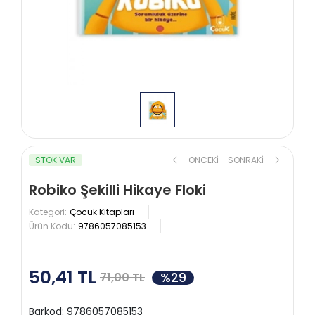
STOK VAR
ONCEKI
SONRAKI
Robiko Şekilli Hikaye Floki
Kategori:
Çocuk Kitapları
Ürün Kodu:
9786057085153
50,41 TL
%29
71,00 TL
Barkod:
9786057085153