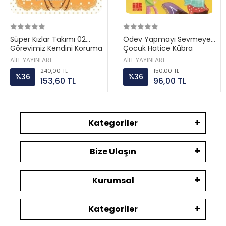
Süper Kızlar Takımı 02
Ödev Yapmayı Sevmeyen
Görevimiz Kendini Koruma
Çocuk Hatice Kübra
Aile ayın
Tongar Aile yayın
AİLE YAYINLARI
AİLE YAYINLARI
240,00 TL
150,00 TL
%36
%36
153,60 TL
96,00 TL
Kategoriler
Bize Ulaşın
Kurumsal
Kategoriler