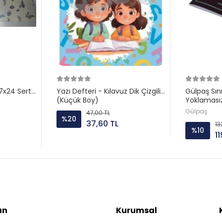
 17x24 Sert
Yazı Defteri - Kılavuz Dik Çizgili
Gülpaş Sını
(Küçük Boy)
Yoklamasız
Gülpaş
47,00 TL
%20
37,60 TL
13
%10
1
ın
Kurumsal