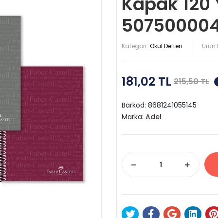
Kapak 120 
50750000
Kategori:
Okul Defteri
Ürün 
181,02 TL
215,50 TL
Barkod:
8681241055145
Marka:
Adel