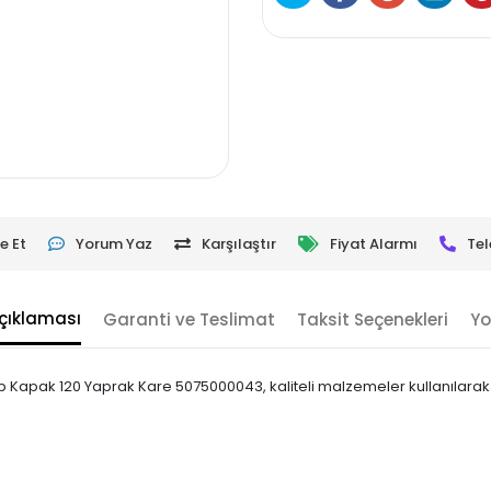
e Et
Yorum Yaz
Karşılaştır
Fiyat Alarmı
Tel
çıklaması
Garanti ve Teslimat
Taksit Seçenekleri
Yo
 Kapak 120 Yaprak Kare 5075000043, kaliteli malzemeler kullanılarak tas