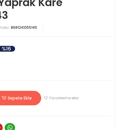
Yaprak Kare
43
Kodu:
8681241055145
%16
Sepete Ekle
Favorilerime ekle