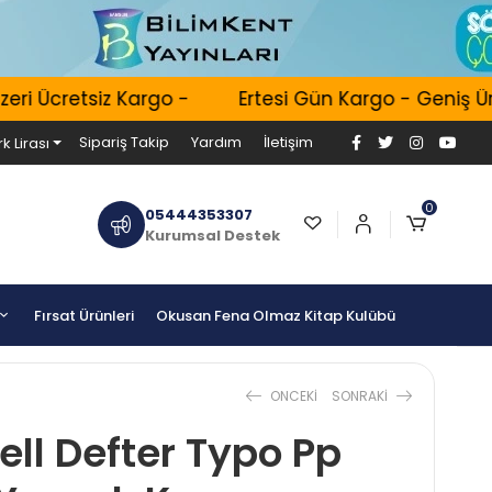
 Ücretsiz Kargo -
Ertesi Gün Kargo - Geniş Ürün 
Sipariş Takip
Yardım
İletişim
k Lirası
0
05444353307
Kurumsal Destek
Fırsat Ürünleri
Okusan Fena Olmaz Kitap Kulübü
ONCEKI
SONRAKI
ell Defter Typo Pp