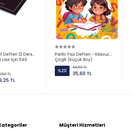
f Defteri 12 Ders
Parıltı Yazı Defteri - Kılavuz
 Lise İçin 540
Çizgili (Küçük Boy)
44,50 TL
%20
35,60 TL
2,50 TL
19,25 TL
Kategoriler
Müşteri Hizmetleri