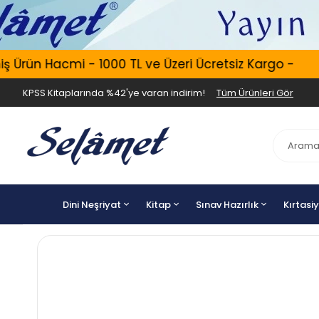
rün Hacmi - 1000 TL ve Üzeri Ücretsiz Kargo -
Er
KPSS Kitaplarında %42'ye varan indirim!
Tüm Ürünleri Gör
Dini Neşriyat
Kitap
Sınav Hazırlık
Kırtasi