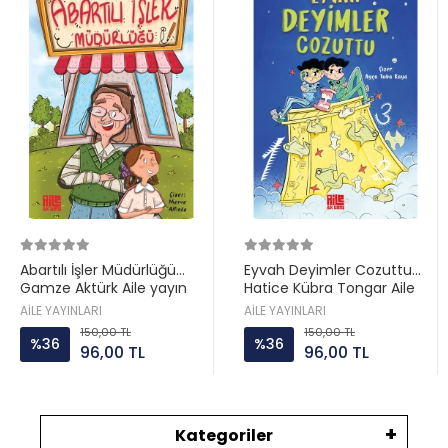
Abartılı İşler Müdürlüğü
Eyvah Deyimler Cozuttu
Gamze Aktürk Aile yayın
Hatice Kübra Tongar Aile
yayın
AİLE YAYINLARI
AİLE YAYINLARI
150,00 TL
150,00 TL
%36
%36
96,00 TL
96,00 TL
Kategoriler