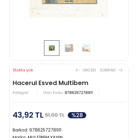
Stokta yok
ONCEKI
SONRAKI
Hacerul Esved Multibem
Kategori:
Ürün Kodu:
9786257278911
43,92 TL
%28
61,00 TL
Barkod:
9786257278911
Marka:
MULTİBEM YAYIN