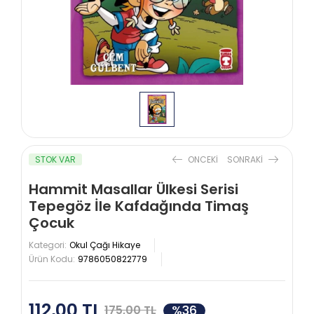
STOK VAR
ONCEKI
SONRAKI
Hammit Masallar Ülkesi Serisi
Tepegöz İle Kafdağında Timaş
Çocuk
Kategori:
Okul Çağı Hikaye
Ürün Kodu:
9786050822779
112,00 TL
%36
175,00 TL