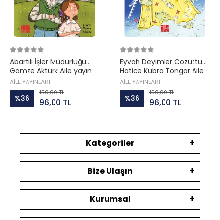
Abartılı İşler Müdürlüğü
Eyvah Deyimler Cozuttu
Gamze Aktürk Aile yayın
Hatice Kübra Tongar Aile
yayın
AİLE YAYINLARI
AİLE YAYINLARI
150,00 TL
150,00 TL
%36
%36
96,00 TL
96,00 TL
Kategoriler
Bize Ulaşın
Kurumsal