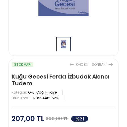
STOK VAR
ONCEKI
SONRAKI
Kuğu Gecesi Ferda İzbudak Akıncı
Tudem
Kategori:
Okul Çağı Hikaye
Ürün Kodu:
9789944695251
207,00 TL
%31
300,00 TL