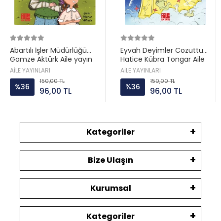
Abartılı İşler Müdürlüğü
Eyvah Deyimler Cozuttu
Gamze Aktürk Aile yayın
Hatice Kübra Tongar Aile
yayın
AİLE YAYINLARI
AİLE YAYINLARI
150,00 TL
150,00 TL
%36
%36
96,00 TL
96,00 TL
Kategoriler
Bize Ulaşın
Kurumsal
Kategoriler