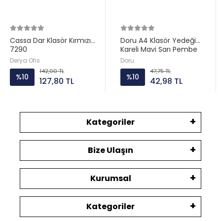
Cassa Dar Klasör Kırmızı
Doru A4 Klasör Yedeği
7290
Kareli Mavi Sarı Pembe
Yeşil
Derya Ofis
Doru
142,00 TL
47,75 TL
%10
%10
127,80 TL
42,98 TL
Kategoriler
Bize Ulaşın
Kurumsal
Kategoriler