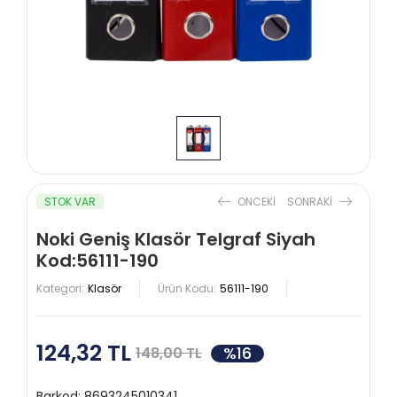
STOK VAR
ONCEKI
SONRAKI
Noki Geniş Klasör Telgraf Siyah
Kod:56111-190
Kategori:
Klasör
Ürün Kodu:
56111-190
124,32 TL
%16
148,00 TL
Barkod:
8693245010341