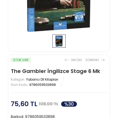
STOK VAR
ONCEKI
SONRAKI
The Gambler İngilizce Stage 6 Mk
Kategori:
Yabancı Dİl Kitapları
Ürün Kodu:
9786059533898
75,60 TL
%30
108,00 TL
Barkod:
9786059533898