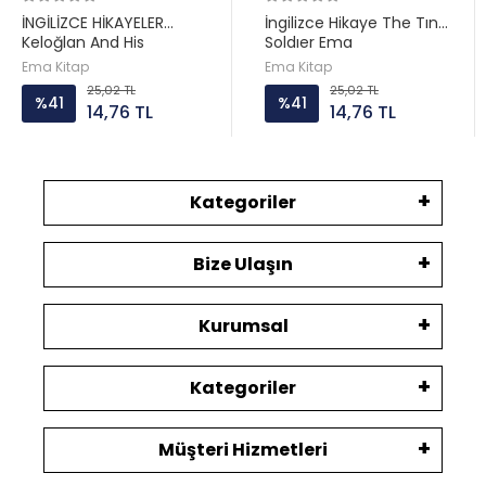
İNGİLİZCE HİKAYELER
İngilizce Hikaye The Tın
Keloğlan And His
Soldıer Ema
Neighbours Ema
Ema Kitap
Ema Kitap
25,02 TL
25,02 TL
%41
%41
14,76 TL
14,76 TL
Kategoriler
Bize Ulaşın
Kurumsal
Kategoriler
Müşteri Hizmetleri